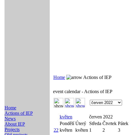
Home
Actions of IEP
event calendar - Actions of IEP
Home
Actions of IEP
květen
červen 2022
News
Pondělí
Úterý
Středa
Čtvrtek
Pátek
About IEP
Projects
22
květen
květen
1
2
3
Old projects