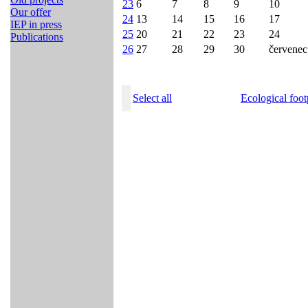
23
6
7
8
9
10
Our offer
24
13
14
15
16
17
IEP in press
25
20
21
22
23
24
Publications
26
27
28
29
30
červenec
Select all
Ecological foot