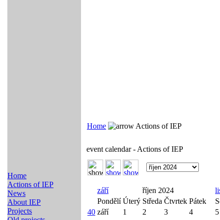
Home
Actions of IEP
event calendar - Actions of IEP
Home
Actions of IEP
září
říjen 2024
l
News
Pondělí
Úterý
Středa
Čtvrtek
Pátek
S
About IEP
Projects
40
září
1
2
3
4
5
Old projects