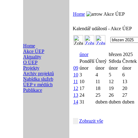
Home
Akce ÚEP
Kalendář událostí - Akce ÚEP
Home
Akce ÚEP
únor
březen 2025
Aktuality
Pondělí
Úterý
Středa
Čtvrtek
O ÚEP
Projekty
09
únor
únor
únor
únor
Archiv projektů
10
3
4
5
6
Nabídka služeb
11
10
11
12
13
ÚEP v médiích
12
17
18
19
20
Publikace
13
24
25
26
27
14
31
duben
duben
duben
Zobrazit vše