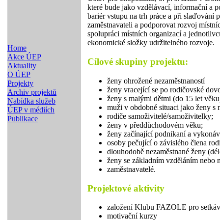
které bude jako vzdělávací, informační a
bariér vstupu na trh práce a při slaďování
zaměstnavateli a podporovat rozvoj místních
spolupráci místních organizací a jednotliv
ekonomické složky udržitelného rozvoje.
Home
Akce ÚEP
Cílové skupiny projektu:
Aktuality
O ÚEP
ženy ohrožené nezaměstnaností
Projekty
ženy vracející se po rodičovské dovo
Archiv projektů
ženy s malými dětmi (do 15 let věku
Nabídka služeb
muži v obdobné situaci jako ženy s 
ÚEP v médiích
rodiče samoživitelé/samoživitelky;
Publikace
ženy v předdůchodovém věku;
ženy začínající podnikaní a vykonáv
osoby pečující o závislého člena rod
dlouhodobě nezaměstnané ženy (déle
ženy se základním vzděláním nebo n
zaměstnavatelé.
Projektové aktivity
založení Klubu FAZOLE pro setkávání
motivační kurzy