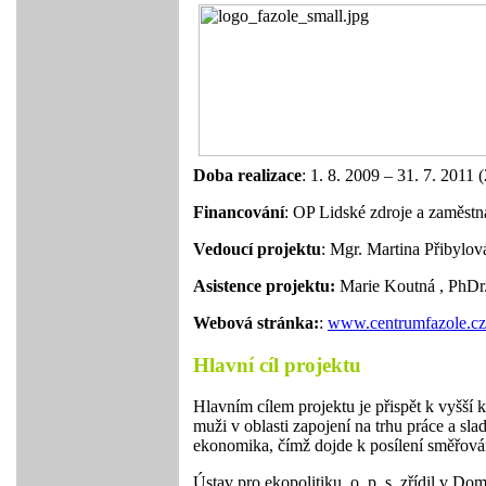
Doba realizace
: 1. 8. 2009 – 31. 7. 2011 
Financování
: OP Lidské zdroje a zaměstn
Vedoucí projektu
:
Mgr. Martina Přibylov
Asistence projektu:
Marie Koutná
,
PhDr
Webová stránka:
:
www.centrumfazole.c
Hlavní cíl projektu
Hlavním cílem projektu je přispět k vyšší
muži v oblasti zapojení na trhu práce a sl
ekonomika, čímž dojde k posílení směřován
Ústav pro ekopolitiku, o. p. s. zřídil v 