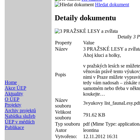
Hledat dokument
Detaily dokumentu
Detaily
3 P
Property
Value
Název
3 PRAŽSKÉ LESY a zvířat
Ahoj kluci a holky,
v pražských lesích se můžete
věnován právě tento výukový l
Popis
nimi v Praze můžete vypravit
Home
tedy vám nadosah – získáte n
Akce ÚEP
samotném nebo třeba v někte
Aktuality
koukejte…
O ÚEP
Název
3vyukovy list_faunaLesy.pd
Projekty
souboru
Archiv projektů
Velikost
791.62 KB
Nabídka služeb
souboru
ÚEP v médiích
Typ souboru
pdf (Mime Type: application
Publikace
Autor
leontina
Vytvořeno:
12.11.2012 16:31