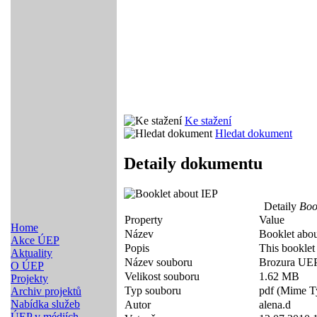
Ke stažení
Hledat dokument
Detaily dokumentu
Detaily
Book
Property
Value
Home
Název
Booklet abo
Akce ÚEP
Popis
This booklet 
Aktuality
Název souboru
Brozura UE
O ÚEP
Velikost souboru
1.62 MB
Projekty
Typ souboru
pdf (Mime Ty
Archiv projektů
Nabídka služeb
Autor
alena.d
ÚEP v médiích