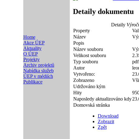
Detaily dokumentu
Detaily
Výročn
Property
Val
Název
Výr
Home
Akce ÚEP
Popis
Aktuality
Název souboru
Výr
O ÚEP
Velikost souboru
2.
Projekty
Typ souboru
pdf
Archiv projektů
Autor
leo
Nabídka služeb
Vytvořeno:
23.
ÚEP v médiích
Zobrazeno
Vši
Publikace
Udržováno kým
Hity
950
Naposledy aktualizováno kdy
23.
Domovská stránka
Download
Zobrazit
Zpět