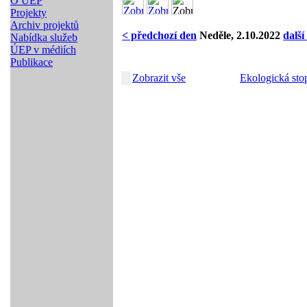
O ÚEP
Projekty
Archiv projektů
< předchozí den
Neděle, 2.10.2022
další
Nabídka služeb
ÚEP v médiích
Publikace
Zobrazit vše
Ekologická sto