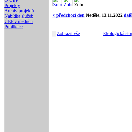
O ÚEP
Projekty
Archiv projektů
< předchozí den
Neděle, 13.11.2022
dalš
Nabídka služeb
ÚEP v médiích
Publikace
Zobrazit vše
Ekologická sto