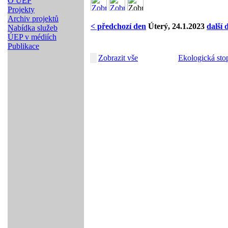
O ÚEP
Projekty
Archiv projektů
< předchozí den
Úterý, 24.1.2023
další 
Nabídka služeb
ÚEP v médiích
Publikace
Zobrazit vše
Ekologická sto