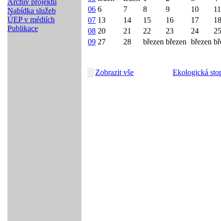
Archiv projektů
06
6
7
8
9
10
11
Nabídka služeb
ÚEP v médiích
07
13
14
15
16
17
1
Publikace
08
20
21
22
23
24
2
09
27
28
březen
březen
březen
bř
Zobrazit vše
Ekologická sto