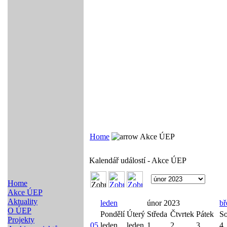
Home
Akce ÚEP
Kalendář událostí - Akce ÚEP
Home
Akce ÚEP
Aktuality
leden
únor 2023
bř
O ÚEP
Pondělí
Úterý
Středa
Čtvrtek
Pátek
So
Projekty
05
leden
leden
1
2
3
4