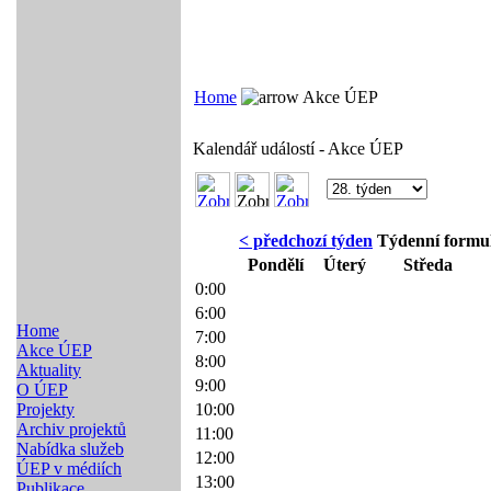
Home
Akce ÚEP
Kalendář událostí - Akce ÚEP
< předchozí týden
Týdenní formul
Pondělí
Úterý
Středa
0:00
6:00
Home
7:00
Akce ÚEP
8:00
Aktuality
9:00
O ÚEP
Projekty
10:00
Archiv projektů
11:00
Nabídka služeb
12:00
ÚEP v médiích
13:00
Publikace