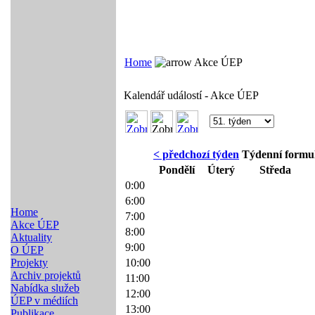
Home
Akce ÚEP
Kalendář událostí - Akce ÚEP
< předchozí týden
Týdenní formul
Pondělí
Úterý
Středa
0:00
6:00
Home
7:00
Akce ÚEP
8:00
Aktuality
9:00
O ÚEP
Projekty
10:00
Archiv projektů
11:00
Nabídka služeb
12:00
ÚEP v médiích
13:00
Publikace