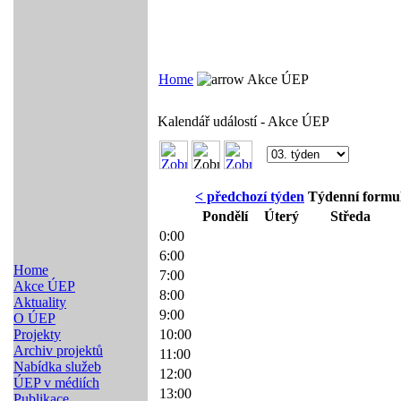
Home
Akce ÚEP
Kalendář událostí - Akce ÚEP
< předchozí týden
Týdenní formul
Pondělí
Úterý
Středa
0:00
6:00
Home
7:00
Akce ÚEP
8:00
Aktuality
9:00
O ÚEP
Projekty
10:00
Archiv projektů
11:00
Nabídka služeb
12:00
ÚEP v médiích
13:00
Publikace