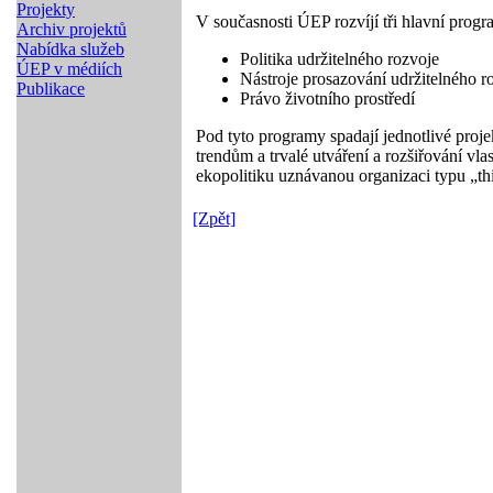
Projekty
V současnosti ÚEP rozvíjí tři hlavní progr
Archiv projektů
Nabídka služeb
Politika udržitelného rozvoje
ÚEP v médiích
Nástroje prosazování udržitelného r
Publikace
Právo životního prostředí
Pod tyto programy spadají jednotlivé pro
trendům a trvalé utváření a rozšiřování vl
ekopolitiku uznávanou organizaci typu „th
[Zpět]