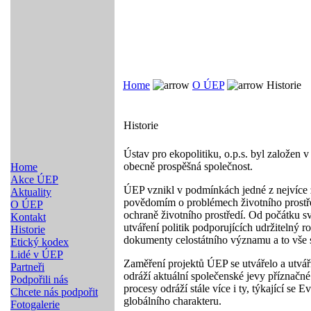
Home
O ÚEP
Historie
Historie
Ústav pro ekopolitiku, o.p.s. byl založen 
obecně prospěšná společnost.
Home
Akce ÚEP
ÚEP vznikl v podmínkách jedné z nejvíce
Aktuality
povědomím o problémech životního prostře
O ÚEP
ochraně životního prostředí. Od počátku sv
Kontakt
utváření politik podporujících udržitelný r
Historie
dokumenty celostátního významu a to vše s c
Etický kodex
Lidé v ÚEP
Zaměření projektů ÚEP se utvářelo a utvář
Partneři
odráží aktuální společenské jevy příznačné
Podpořili nás
procesy odráží stále více i ty, týkající se
Chcete nás podpořit
globálního charakteru.
Fotogalerie