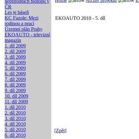
Home
Archiv projektů
E
nepřírodních biotopů v
ČR
Les je báseň
KC Fazole: Mezi
EKOAUTO 2010 - 5. díl
rodinou a prací
Územní plán Prahy
EKOAUTO - televizní
magazín
1. díl 2009
2. díl 2009
3. díl 2009
4. díl 2009
5. díl 2009
6. díl 2009
7. díl 2009
8. díl 2009
9. díl 2009
10. díl 2009
11. díl 2009
1. díl 2010
2. díl 2010
3. díl 2010
4. díl 2010
5. díl 2010
[Zpět]
6. díl 2010