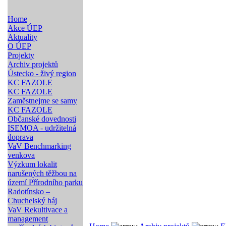
Home
Akce ÚEP
Aktuality
O ÚEP
Projekty
Archiv projektů
Ústecko - živý region
KC FAZOLE
KC FAZOLE
Zaměstnejme se samy
KC FAZOLE
Občanské dovednosti
ISEMOA - udržitelná
doprava
VaV Benchmarking
venkova
Výzkum lokalit
narušených těžbou na
území Přírodního parku
Radotínsko –
Chuchelský háj
VaV Rekultivace a
management