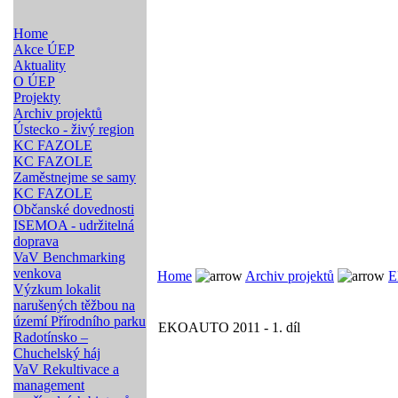
Home
Akce ÚEP
Aktuality
O ÚEP
Projekty
Archiv projektů
Ústecko - živý region
KC FAZOLE
KC FAZOLE
Zaměstnejme se samy
KC FAZOLE
Občanské dovednosti
ISEMOA - udržitelná
doprava
VaV Benchmarking
venkova
Home
Archiv projektů
E
Výzkum lokalit
narušených těžbou na
území Přírodního parku
EKOAUTO 2011 - 1. díl
Radotínsko –
Chuchelský háj
VaV Rekultivace a
management