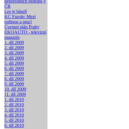
nepřírodních biotopů v
ČR
Les je báseň
KC Fazole: Mezi
rodinou a prací
Územní plán Prahy
EKOAUTO - televizní
magazín
1. díl 2009
2. díl 2009
3. díl 2009
4. díl 2009
5. díl 2009
6. díl 2009
7. díl 2009
8. díl 2009
9. díl 2009
10. díl 2009
11. díl 2009
1. díl 2010
2. díl 2010
3. díl 2010
4. díl 2010
5. díl 2010
6. díl 2010