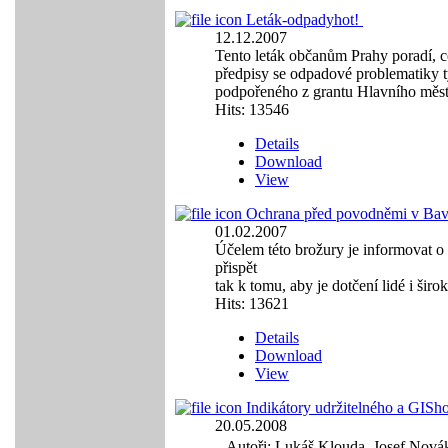
Leták-odpady
hot!
12.12.2007
Tento leták občanům Prahy poradí, co
předpisy se odpadové problematiky t
podpořeného z grantu Hlavního měst
Hits: 13546
Details
Download
View
Ochrana před povodněmi v Bav
01.02.2007
Účelem této brožury je informovat o 
přispět
tak k tomu, aby je dotčení lidé i širo
Hits: 13621
Details
Download
View
Indikátory udržitelného a GIS
ho
20.05.2008
Autoři: Lukáš Klouda, Josef Nová