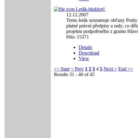
Leták-hluk
hot!
12.12.2007
Tento leták seznamuje občany Prahy s
platné právní předpisy a rady, co dě
projektu podpořeného z grantu Hlav
Hits: 15371
Details
Download
View
<< Start
< Prev
1
2
3
4
5
Next >
End >>
Results 31 - 40 of 45