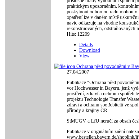
příslušné úřady vyhodnotit splnění 
praktickým upozorněním, kontrolním
poskytnout odbornou radu mohou v př
opatření lze v daném místě uskutečn
navíc odkazuje na vhodné konstrukčn
rekonstruovaných, odstraňovaných 
Hits: 12209
Details
Download
View
Ochrana před povodněmi v Bavor
27.04.2007
Publikace "Ochrana před povodněmi
vor Hochwasser in Bayern, jenž vydal
prostředí, zdraví a ochranu spotřeb
projektu Technologie Transfer Wasser
zdraví a ochranu spotřebitelů ve spo
přírody a krajiny ČR.
StMUGV a LfU neručí za obsah čes
Publikace v originálním znění nalezn
www.bestellen.bayern.de/shoplink/