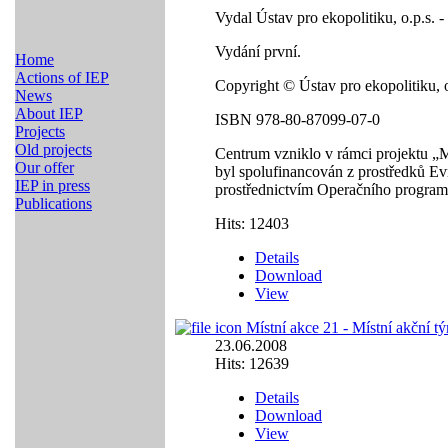
Vydal Ústav pro ekopolitiku, o.p.s.
Vydání první.
Home
Actions of IEP
Copyright © Ústav pro ekopolitiku, 
News
About IEP
ISBN 978-80-87099-07-0
Projects
Old projects
Centrum vzniklo v rámci projektu „M
Our offer
byl spolufinancován z prostředků Ev
IEP in press
prostřednictvím Operačního program
Publications
Hits: 12403
Details
Download
View
Místní akce 21 - Místní akční t
23.06.2008
Hits: 12639
Details
Download
View