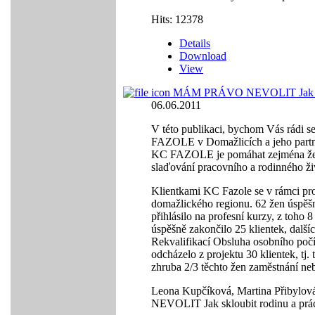
Hits: 12378
Details
Download
View
MÁM PRÁVO NEVOLIT Jak sklo
06.06.2011
V této publikaci, bychom Vás rádi s
FAZOLE v Domažlicích a jeho partner
KC FAZOLE je pomáhat zejména žen
slaďování pracovního a rodinného ži
Klientkami KC Fazole se v rámci pro
domažlického regionu. 62 žen úspěšn
přihlásilo na profesní kurzy, z toho
úspěšně zakončilo 25 klientek, další
Rekvalifikací Obsluha osobního počí
odcházelo z projektu 30 klientek, tj
zhruba 2/3 těchto žen zaměstnání neb
Leona Kupčíková, Martina Přibyl
NEVOLIT Jak skloubit rodinu a prá