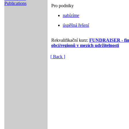
Publications
Pro podniky
nabízíme
úspěšná řešení
Rekvalifikační kurz:
FUNDRAISER - fina
obcí/regionů v mezích udržitelnosti
[ Back ]