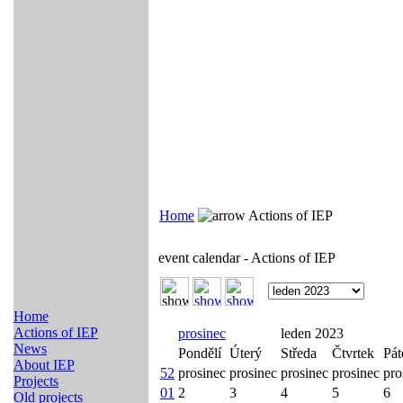
Home
Actions of IEP
event calendar - Actions of IEP
Home
Actions of IEP
prosinec
leden 2023
News
Pondělí
Úterý
Středa
Čtvrtek
Pát
About IEP
52
prosinec
prosinec
prosinec
prosinec
pro
Projects
01
2
3
4
5
6
Old projects