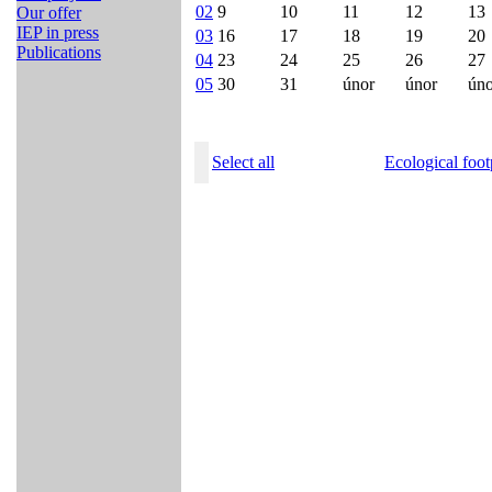
02
9
10
11
12
13
Our offer
IEP in press
03
16
17
18
19
20
Publications
04
23
24
25
26
27
05
30
31
únor
únor
úno
Select all
Ecological foot