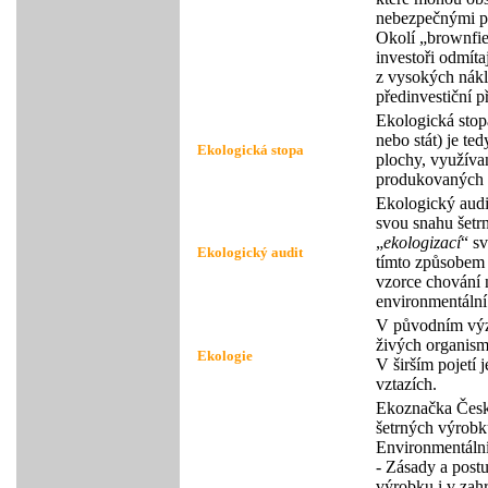
nebezpečnými pro
Okolí „brownfie
investoři odmíta
z vysokých nákl
předinvestiční 
Ekologická stop
nebo stát) je t
Ekologická stopa
plochy, využívan
produkovaných d
Ekologický audi
svou snahu šetrn
„
ekologizací
“ s
Ekologický audit
tímto způsobem 
vzorce chování n
environmentální
V původním význ
živých organism
Ekologie
V širším pojetí 
vztazích.
Ekoznačka Česk
šetrných výrobk
Environmentální
- Zásady a post
výrobku i v zahr