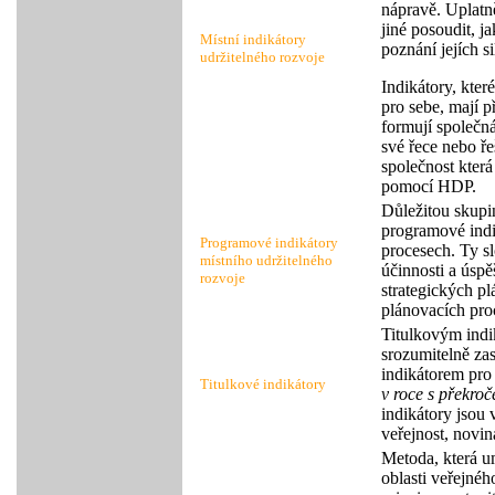
nápravě. Uplatn
jiné posoudit, j
Místní indikátory
poznání jejích s
udržitelného rozvoje
Indikátory, kter
pro sebe, mají 
formují společná
své řece nebo ře
společnost kter
pomocí HDP.
Důležitou skupin
programové indi
Programové indikátory
procesech. Ty s
místního udržitelného
účinnosti a úspě
rozvoje
strategických p
plánovacích pro
Titulkovým indi
srozumitelně za
indikátorem pro 
Titulkové indikátory
v roce s překro
indikátory jsou
veřejnost, novin
Metoda, která u
oblasti veřejnéh