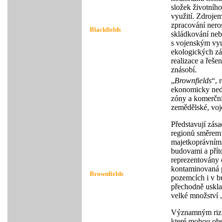
složek životního
využití. Zdrojem
zpracování nero
Blackfields
skládkování neb
s vojenským vyu
ekologických zát
realizace a řeše
znásobí.
„
Brownfields
“, 
ekonomicky nedo
zóny a komerční
zemědělské, voj
Představují zása
regionů směrem 
majetkoprávním 
budovami a přít
reprezentovány c
kontaminovaná p
Brownfields
pozemcích i v 
přechodně uskla
velké množství 
Významným rizik
které mohou ob