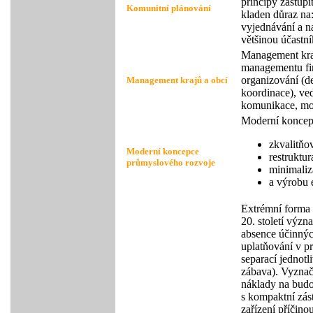
principy zastup
Komunitní plánování
kladen důraz na:
vyjednávání a na
většinou účastn
Management kraj
managementu fir
organizování (de
Management krajů a obcí
koordinace), ved
komunikace, mon
Moderní koncep
zkvalitňo
Moderní koncepce
restruktur
průmyslového rozvoje
minimaliz
a výrobu 
Extrémní forma s
20. století význ
absence účinnýc
uplatňování v p
separací jednotl
zábava). Vyznač
náklady na budo
s kompaktní zás
zařízení příčino