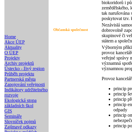
biokoridorů i p
zemědělského, le
tak narušována 
poskytovat tzv.
Nezávislá samoor
Občanská společnost
dobrovolně zapoj
skupinové či ve
Home
státem a společn
Akce ÚEP
Aktuality
Výborným příkla
O ÚEP
provoz kancelá
Projekty
veřejné správy 
Archiv projektů
významná spotře
Ústecko - živý region
významnou propa
Průběh projektu
Provoz kancelář
Partnerská města
Zapojování veřejnosti
princip pr
Indikátory udržitelného
princip še
rozvoje
princip p
Ekologická stopa
princip e
základních škol
odpady
GIS
princip o
Semináře
nebezpeč
Slovníček pojmů
princip p
Zajímavé odkazy