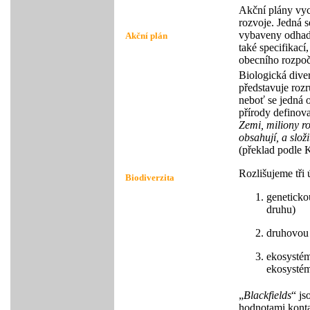
Akční plány vych
rozvoje. Jedná s
vybaveny odhade
Akční plán
také specifikací
obecního rozpo
Biologická diverz
představuje rozr
neboť se jedná 
přírody definova
Zemi, miliony ro
obsahují, a složi
(překlad podle 
Rozlišujeme tři 
Biodiverzita
geneticko
druhu)
druhovou 
ekosystém
ekosysté
„
Blackfields
“ js
hodnotami konta