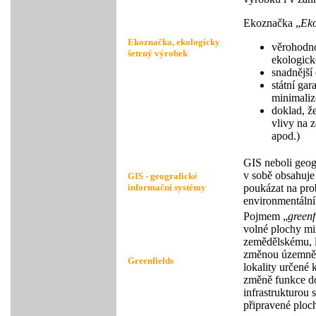
Ekoznačka „
Eko
Ekoznačka, ekologicky
věrohodno
šetrný výrobek
ekologick
snadnější
státní ga
minimaliz
doklad, ž
vlivy na z
apod.)
GIS neboli geog
v sobě obsahuje 
GIS - geografické
informační systémy
poukázat na prob
environmentální
Pojmem „
greenf
volné plochy m
zemědělskému, l
změnou územně 
Greenfields
lokality určené
změně funkce do
infrastrukturou
připravené ploc