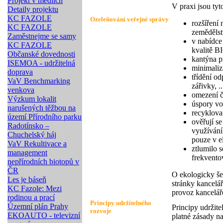
Projekt v médiích
V praxi jsou ty
Detaily projektu
KC FAZOLE
Ozeleňování veřejné správy
rozšíření
KC FAZOLE
zemědělst
Zaměstnejme se samy
v nabídce
KC FAZOLE
kvalitě B
Občanské dovednosti
kantýna p
ISEMOA - udržitelná
minimaliz
doprava
třídění o
VaV Benchmarking
zářivky, ..
venkova
omezení č
Výzkum lokalit
úspory vo
narušených těžbou na
recyklova
území Přírodního parku
ověřují s
Radotínsko –
využívání
Chuchelský háj
pouze v e
VaV Rekultivace a
ztlumilo 
management
frekvento
nepřírodních biotopů v
ČR
O ekologicky še
Les je báseň
stránky kancelá
KC Fazole: Mezi
provoz kancelá
rodinou a prací
Principy udržitelného
Územní plán Prahy
Principy udržite
rozvoje
EKOAUTO - televizní
platné zásady na