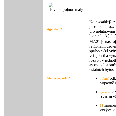
Nejrozsáhlejší 
prostředí a rozv
Agenda 21
pro uplatňování
hierarchických ú
MA21 je nástroj 
regionální úrovn
správy věcí veře
veřejnosti a vy
rozvoji v jednot
aspektech a směř
ostatních bytostí
Místní agenda 21
odk
místní
případně 
je 
agenda
seznam věc
z
namená
21
vyzývá k 