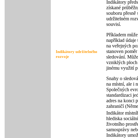
Indikátory předs
získané průběž
souboru přesně 
udržitelném rozv
souvisí.
Příkladem může 
například údaje
na veřejných po
stanoven poměr 
Indikátory udržitelného
rozvoje
sledování. Může
vzniklých ploch 
jinému využití 
Snahy o sledován
na místní, ale i
Společných evro
standardizaci j
adres na konci p
zahraničí (Něme
Indikátor místní
hlediska sociál
životního prostř
samosprávy nebo
Indikátory umožň