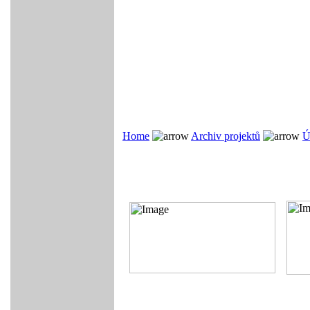
Home
Archiv projektů
Ú