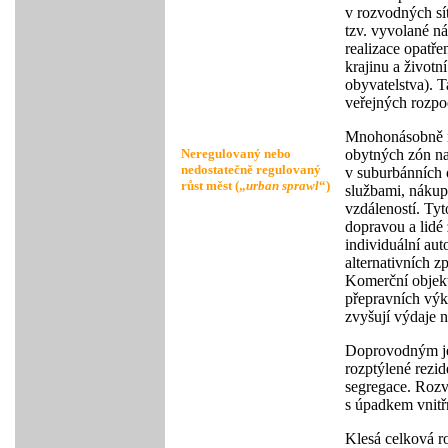
v rozvodných sít
tzv. vyvolané ná
realizace opatře
krajinu a životn
obyvatelstva). 
veřejných rozpo
Mnohonásobně ro
Neregulovaný nebo
obytných zón na 
nedostatečně regulovaný
v suburbánních o
růst měst („
urban sprawl
“)
službami, nákup
vzdáleností. Ty
dopravou a lidé z
individuální au
alternativních z
Komerční objekt
přepravních výk
zvyšují výdaje n
Doprovodným jev
rozptýlené rezid
segregace. Rozv
s úpadkem vnitřn
Klesá celková r