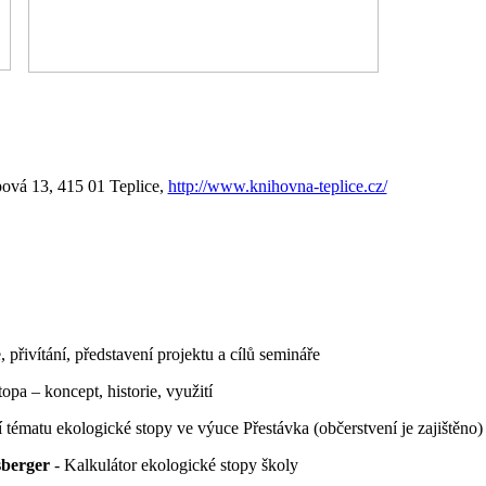
pová 13, 415 01 Teplice,
http://www.knihovna-teplice.cz/
 přivítání, představení projektu a cílů semináře
opa – koncept, historie, využití
 tématu ekologické stopy ve výuce Přestávka (občerstvení je zajištěno)
sberger
- Kalkulátor ekologické stopy školy