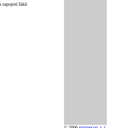
a zapojení žáků
© 2006
europecon, s. r.