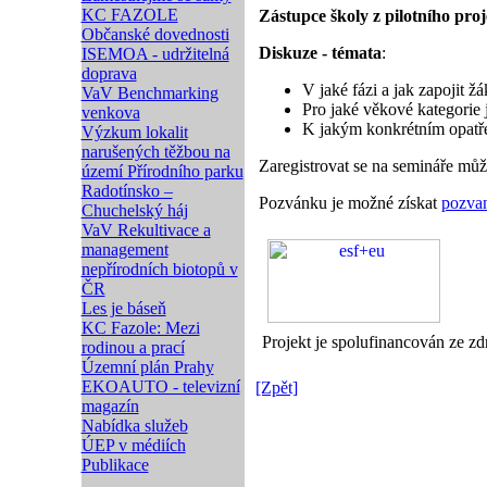
KC FAZOLE
Zástupce školy z pilotního pro
Občanské dovednosti
Diskuze - témata
:
ISEMOA - udržitelná
doprava
V jaké fázi a jak zapojit 
VaV Benchmarking
Pro jaké věkové kategorie
venkova
K jakým konkrétním opatřen
Výzkum lokalit
narušených těžbou na
Zaregistrovat se na semináře mů
území Přírodního parku
Radotínsko –
Pozvánku je možné získat
pozvan
Chuchelský háj
VaV Rekultivace a
management
nepřírodních biotopů v
ČR
Les je báseň
KC Fazole: Mezi
Projekt je spolufinancován ze zd
rodinou a prací
Územní plán Prahy
EKOAUTO - televizní
[Zpět]
magazín
Nabídka služeb
ÚEP v médiích
Publikace