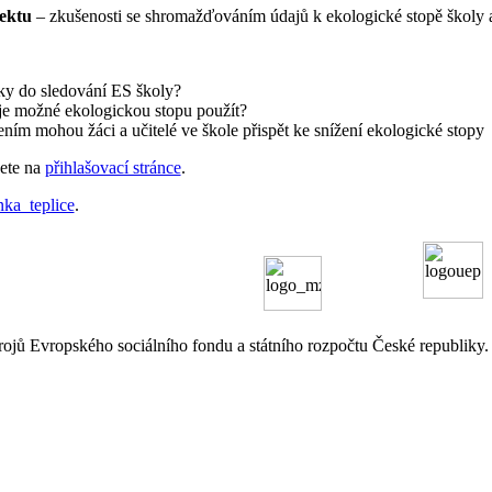
jektu
– zkušenosti se shromažďováním údajů k ekologické stopě školy 
žáky do sledování ES školy?
 je možné ekologickou stopu použít?
ím mohou žáci a učitelé ve škole přispět ke snížení ekologické stopy
žete na
přihlašovací stránce
.
ka_teplice
.
rojů Evropského sociálního fondu a státního rozpočtu České republiky.