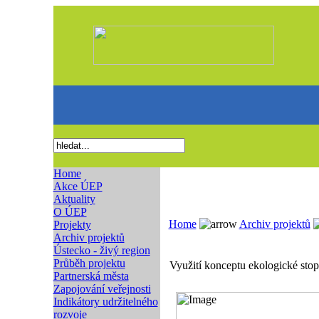
Home
Akce ÚEP
Aktuality
O ÚEP
Home
Archiv projektů
Projekty
Archiv projektů
Ústecko - živý region
Průběh projektu
Využití konceptu ekologické sto
Partnerská města
Zapojování veřejnosti
Indikátory udržitelného
rozvoje