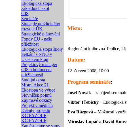
Ekologická stopa
základních škol
GIS
Semináře
Strategie udržitelného
Místo:
rozvoje ÚK
Strategické plánování
Fondy EU - naše
příležitost
Regionální knihovna Teplice, Lí
Ekologická stopa školy
Setkání s NNO v
Datum:
Ústeckém kraji
Projektový manager
GIS a hodnocení
12. červen 2008, 10:00
udržitelnosti
Studijní cesta
Program semináře
:
Místní Akce 21
Ekostopa ve výuce
Josef Novák
– zahájení semináře,
Slovníček pojmů
Zajímavé odkazy
Viktor Třebický
– Ekologická st
Projekt v médiích
Detaily projektu
Eva Rázgová
– Možnosti využití
KC FAZOLE
KC FAZOLE
Miroslav Lupač a David Kuns
Zaměstnejme se samy