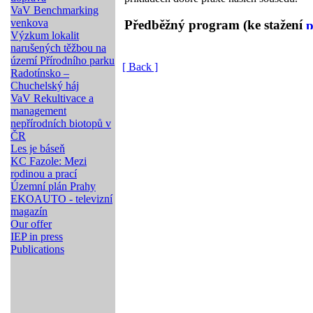
VaV Benchmarking
venkova
Předběžný program (ke stažení
Výzkum lokalit
narušených těžbou na
území Přírodního parku
[ Back ]
Radotínsko –
Chuchelský háj
VaV Rekultivace a
management
nepřírodních biotopů v
ČR
Les je báseň
KC Fazole: Mezi
rodinou a prací
Územní plán Prahy
EKOAUTO - televizní
magazín
Our offer
IEP in press
Publications