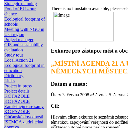
Strategic planning
There is no translation available, please sel
Fond of EU - our
chance
Ecological footprint of
schools
Meeting with NGO in
Usti region
Project manager
GIS and sustanability
evaluation
Exkurze pro zástupce měst a obc
Study tour
Local Action 21
„MÍSTNÍ AGENDA 21 A
Ecological footprint in
NĚMECKÝCH MĚSTEC
education
Dictionary
Links
Datum a místo:
Project in press
Project details
Úterý 3. června 2008 až čtvrtek 5. června
KC FAZOLE
KC FAZOLE
Cíl:
Zaměstnejme se samy
KC FAZOLE
Občanské dovednosti
Hlavním cílem exkurze je seznámit zástup
ISEMOA - udržitelná
tématikou zapojování veřejnosti do udržit
doprava
příkladech dobré praxe našich sousedů.